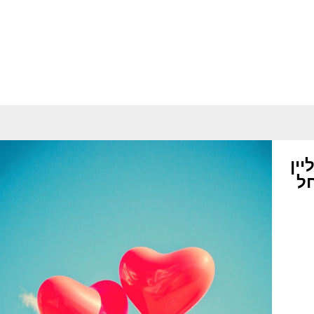
יין
חל