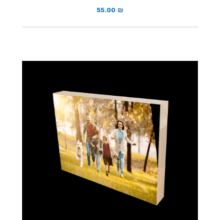
55.00
₪